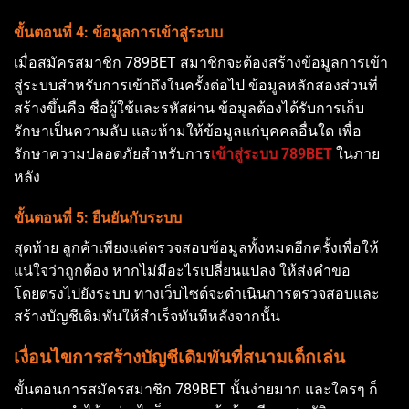
ขั้นตอนที่ 4: ข้อมูลการเข้าสู่ระบบ
เมื่อสมัครสมาชิก 789BET สมาชิกจะต้องสร้างข้อมูลการเข้า
สู่ระบบสำหรับการเข้าถึงในครั้งต่อไป ข้อมูลหลักสองส่วนที่
สร้างขึ้นคือ ชื่อผู้ใช้และรหัสผ่าน ข้อมูลต้องได้รับการเก็บ
รักษาเป็นความลับ และห้ามให้ข้อมูลแก่บุคคลอื่นใด เพื่อ
รักษาความปลอดภัยสำหรับการ
เข้าสู่ระบบ 789BET
ในภาย
หลัง
ขั้นตอนที่ 5: ยืนยันกับระบบ
สุดท้าย ลูกค้าเพียงแค่ตรวจสอบข้อมูลทั้งหมดอีกครั้งเพื่อให้
แน่ใจว่าถูกต้อง หากไม่มีอะไรเปลี่ยนแปลง ให้ส่งคำขอ
โดยตรงไปยังระบบ ทางเว็บไซต์จะดำเนินการตรวจสอบและ
สร้างบัญชีเดิมพันให้สำเร็จทันทีหลังจากนั้น
เงื่อนไขการสร้างบัญชีเดิมพันที่สนามเด็กเล่น
ขั้นตอนการสมัครสมาชิก 789BET นั้นง่ายมาก และใครๆ ก็