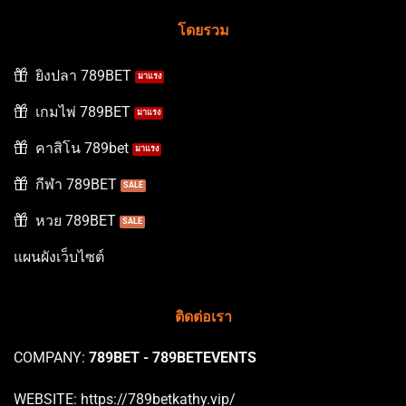
โดยรวม
ยิงปลา 789BET
เกมไพ่ 789BET
คาสิโน 789bet
กีฬา 789BET
หวย 789BET
แผนผังเว็บไซต์
ติดต่อเรา
COMPANY:
789BET -
789BETEVENTS
WEBSITE:
https://789betkathy.vip/