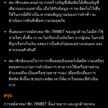
สมาชิกแต่ละคนสามารถสร้างบัญชีเดิมพันได้เพียงบัญชี
เดียวบนระบบเท่านั้น เมื่อได้รับข้อมูล เราจะจัดเก็บไว้เพื่อ
ใช้ในกรณีที่จำเป็น หากพบสัญญาณของการทำซ้ำ จะ
ดำเนินการทันทีเพื่อความปลอดภัย
ขั้นตอนการสมัครสมาชิก 789BET ของลูกค้าจะไม่มีค่าใช้
จ่ายใดๆ ทั้งสิ้น เราจะไม่เรียกเก็บเงินใดๆ จากผู้เล่น ในกรณี
ที่ถูกเรียกเก็บเงิน แสดงว่าเป็นลิงก์ปลอมอย่างแน่นอน และ
ควรถอนตัวทันที
สมาชิกต้องแน่ใจว่าการเชื่อมต่ออินเทอร์เน็ตมีความเสถียร
ตลอดกระบวนการดำเนินการ สามารถใช้เครือข่ายส่วน
ตัวแทนที่จะเป็นเครือข่ายสาธารณะ เพื่อหลีกเลี่ยงการ
ติดขัด สิ่งนี้จะช่วยประหยัดเวลาได้มากในขณะที่ดำเนิน
การ
สรุป
การสมัครสมาชิก 789BET นั้นง่ายมาก และลูกค้าทุกคน