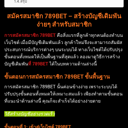
สรุป
สมัครสมาชิก 789BET – สร้างบัญชีเดิมพัน
ง่ายๆ สำหรับสมาชิก
การสมัครสมาชิก 789BET
คือสิ่งแรกที่ลูกค้าทุกคนต้องทำบน
เว็บไซต์ เมื่อมีบัญชีเดิมพันแล้ว ลูกค้าใหม่จึงจะสามารถสัมผัส
ประสบการณ์บริการต่างๆ บนระบบได้ ทางเว็บไซต์ได้ปรับปรุง
ขั้นตอนทั้งหมดให้เป็นพื้นฐานที่สุดแล้ว ลองมาดูวิธีการสร้าง
บัญชีเดิมพัน
ที่ 789BET
ได้ในบทความด้านล่างนี้
ขั้นตอนการสมัครสมาชิก 789BET ขั้นพื้นฐาน
การสมัครสมาชิก 789BET นั้นค่อนข้างง่าย เพราะระบบได้
ปรับปรุงขั้นตอนทั้งหมดให้เหมาะสมแล้ว เพียงทำตามขั้นตอน
ที่แนะนำด้านล่างนี้ คุณก็จะสำเร็จได้อย่างง่ายดาย
วิธีสร้างบัญชีอย่างรวดเร็ว
ขั้นตอนที่ 1: เข้าสู่เว็บไซต์ 789BET